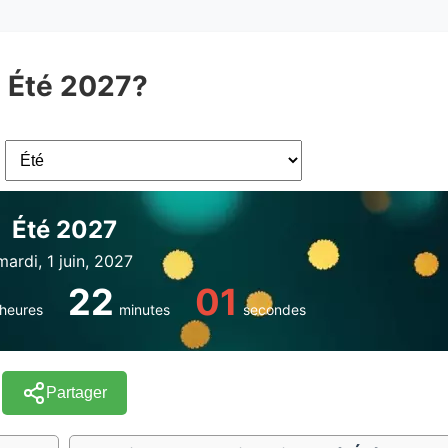
à Été 2027?
Été 2027
mardi, 1 juin, 2027
22
01
heures
minutes
secondes
Partager