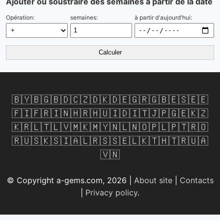
Ajouter ou soustraire des semaines à partir de la date
Opération:
semaines:
à partir d'aujourd'hui:
Calculer
🇧🇾
🇧🇬
🇧🇩
🇨🇿
🇩🇰
🇩🇪
🇬🇷
🇬🇧
🇪🇸
🇪🇪
🇫🇮
🇫🇷
🇮🇳
🇭🇷
🇭🇺
🇮🇩
🇮🇹
🇯🇵
🇬🇪
🇰🇿
🇰🇷
🇱🇹
🇱🇻
🇲🇰
🇲🇾
🇳🇱
🇳🇴
🇵🇱
🇵🇹
🇷🇴
🇷🇺
🇸🇰
🇸🇮
🇦🇱
🇷🇸
🇸🇪
🇱🇰
🇹🇭
🇹🇷
🇺🇦
🇻🇳
© Copyright a-gems.com, 2026 |
About site
|
Contacts
|
Privacy policy
.